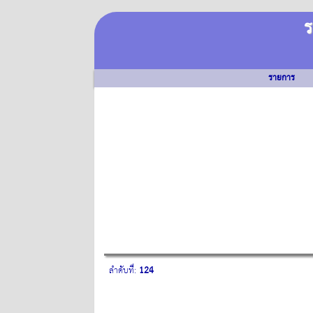
ร
รายการ
ลำดับที่:
124